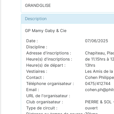
GRANDGLISE
Description
GP Mamy Gaby & Cie
Date :
07/06/2025
Discipline :
Adresse d'inscriptions :
Chapiteau, Pla
Heure(s) d'inscriptions :
de 11.15hrs à 1
Heure(s) de départ :
13hrs
Vestiaires :
Les Amis de la
Contact :
Cohen Philipp
Téléphone organisateur :
0475/412744
Email :
cohen.ph@phil
URL de l'organisateur :
Club organisateur :
PIERRE & SOL
Type de circuit :
ouvert
Distance ou temps de course :
70kms