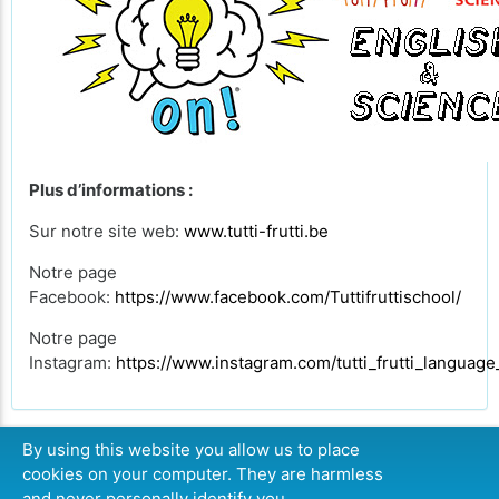
Plus d’informations :
Sur notre site web:
www.tutti-frutti.be
Notre page
Facebook:
https://www.facebook.com/Tuttifruttischool/
Notre page
Instagram:
https://www.instagram.com/tutti_frutti_language
By using this website you allow us to place
cookies on your computer. They are harmless
CONTINUER
and never personally identify you