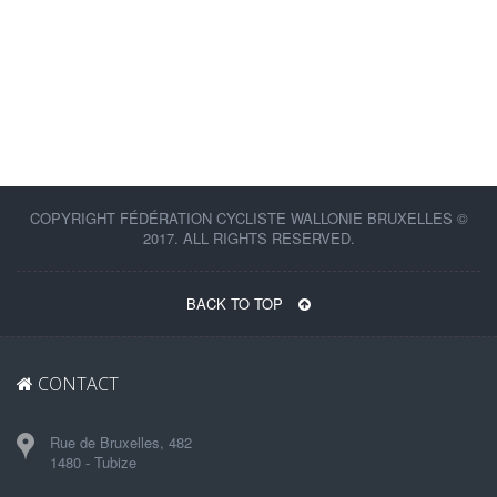
COPYRIGHT FÉDÉRATION CYCLISTE WALLONIE BRUXELLES ©
2017. ALL RIGHTS RESERVED.
BACK TO TOP
CONTACT
Rue de Bruxelles, 482
1480 - Tubize