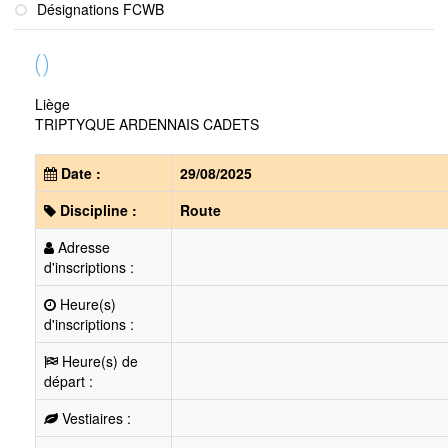
Désignations FCWB
()
Liège
TRIPTYQUE ARDENNAIS CADETS
Date :
29/08/2025
Discipline :
Route
Adresse
d'inscriptions :
Heure(s)
d'inscriptions :
Heure(s) de
départ :
Vestiaires :