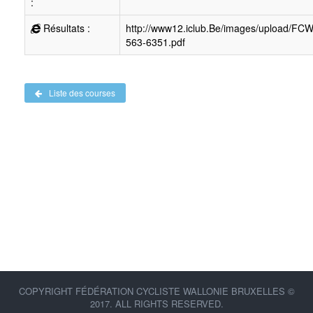
:
Résultats :
http://www12.iclub.Be/images/upload/FC
563-6351.pdf
Liste des courses
COPYRIGHT FÉDÉRATION CYCLISTE WALLONIE BRUXELLES ©
2017. ALL RIGHTS RESERVED.