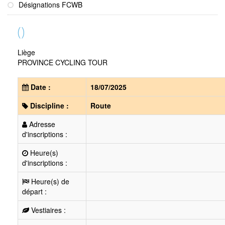
Désignations FCWB
()
Liège
PROVINCE CYCLING TOUR
Date :
18/07/2025
Discipline :
Route
Adresse
d'inscriptions :
Heure(s)
d'inscriptions :
Heure(s) de
départ :
Vestiaires :