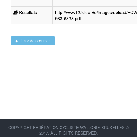
:
Résultats :
http://www12.iclub.Be/images/upload/FC
563-6338.pdf
Liste des courses
COPYRIGHT FÉDÉRATION CYCLISTE WALLONIE BRUXELLES ©
2017. ALL RIGHTS RESERVED.