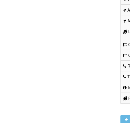
Ad
Ad
L
O
O
R
Te
I
R