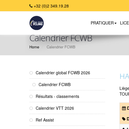
+32 (0)2 349.19.28
PRATIQUER
LIC
Calendrier FCWB
Home
Calendrier FCWB
Calendrier global FCWB 2026
HA
Calendrier FCWB
Lièg
TOU
Résultats - classements
Calendrier VTT 2026
D
D
Ref Assist