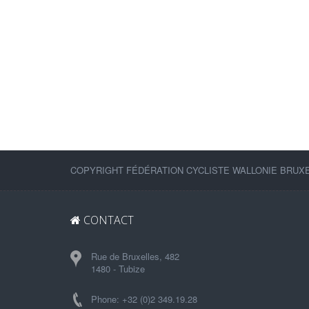
COPYRIGHT FÉDÉRATION CYCLISTE WALLONIE BRUXEL
CONTACT
Rue de Bruxelles, 482
1480 - Tubize
Phone: +32 (0)2 349.19.28