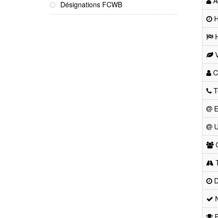
Ad
Désignations FCWB
He
H
V
Co
T
E
U
C
T
D
N
P