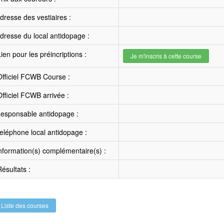
resse des vestiaires :
resse du local antidopage :
ien pour les préincriptions :
Je m'inscris à cette course
fficiel FCWB Course :
fficiel FCWB arrivée :
esponsable antidopage :
léphone local antidopage :
nformation(s) complémentaire(s) :
ésultats :
Liste des courses