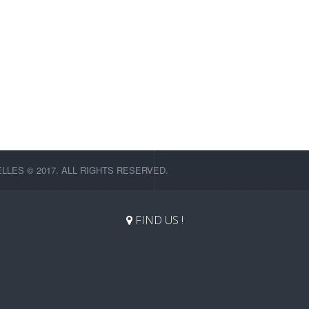
LES © 2017. ALL RIGHTS RESERVED.
FIND US !