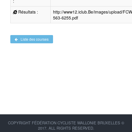
:
Résultats :
http://www12.iclub.Be/images/upload/FC
563-6255.pdf
Liste des courses
COPYRIGHT FÉDÉRATION CYCLISTE WALLONIE BRUXELLES ©
2017. ALL RIGHTS RESERVED.