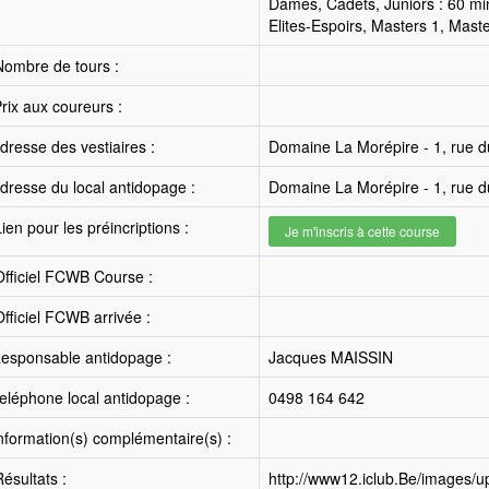
Dames, Cadets, Juniors : 60 mi
Elites-Espoirs, Masters 1, Maste
ombre de tours :
rix aux coureurs :
resse des vestiaires :
Domaine La Morépire - 1, rue d
resse du local antidopage :
Domaine La Morépire - 1, rue d
ien pour les préincriptions :
Je m'inscris à cette course
fficiel FCWB Course :
fficiel FCWB arrivée :
esponsable antidopage :
Jacques MAISSIN
léphone local antidopage :
0498 164 642
nformation(s) complémentaire(s) :
ésultats :
http://www12.iclub.Be/images/