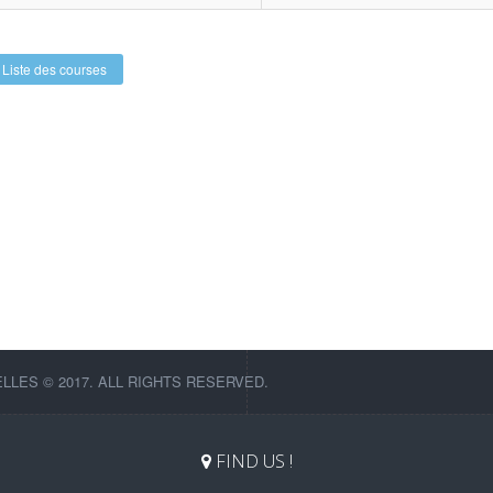
Liste des courses
LES © 2017. ALL RIGHTS RESERVED.
FIND US !