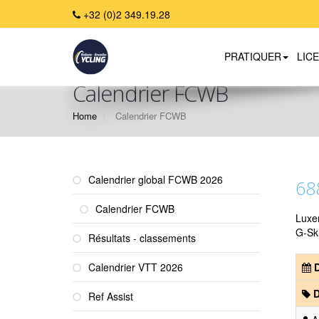
+32 (0)2 349.19.28
PRATIQUER
LIC
Calendrier FCWB
Home
Calendrier FCWB
Calendrier global FCWB 2026
688
Calendrier FCWB
Luxe
G-Sk
Résultats - classements
Calendrier VTT 2026
D
D
Ref Assist