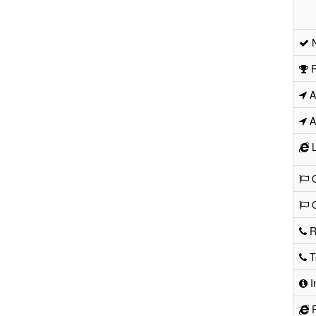
N
P
Ad
Ad
L
O
O
R
Te
I
R