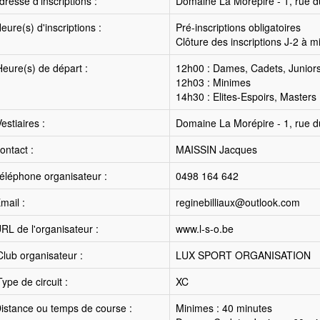
resse d'inscriptions :
Domaine La Morépire - 1, rue d
ure(s) d'inscriptions :
Pré-inscriptions obligatoires
Clôture des inscriptions J-2 à mi
eure(s) de départ :
12h00 : Dames, Cadets, Junior
12h03 : Minimes
14h30 : Elites-Espoirs, Masters
estiaires :
Domaine La Morépire - 1, rue d
ntact :
MAISSIN Jacques
éléphone organisateur :
0498 164 642
mail :
reginebilliaux@outlook.com
RL de l'organisateur :
www.l-s-o.be
lub organisateur :
LUX SPORT ORGANISATION
ype de circuit :
XC
istance ou temps de course :
Minimes : 40 minutes