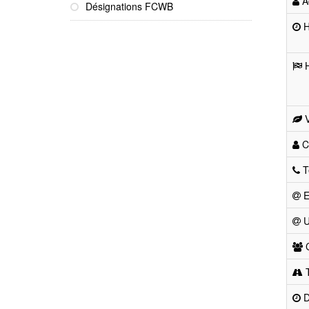
Ad
Désignations FCWB
He
H
V
Co
T
E
U
C
T
D