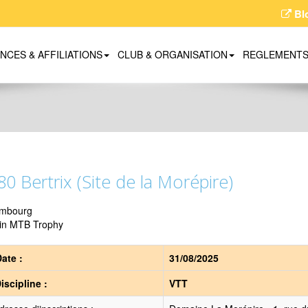
Bl
ENCES & AFFILIATIONS
CLUB & ORGANISATION
REGLEMENT
0 Bertrix (Site de la Morépire)
mbourg
in MTB Trophy
ate :
31/08/2025
iscipline :
VTT