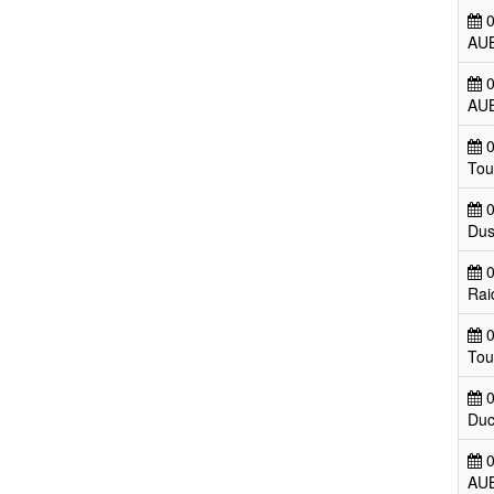
0
AUB
0
AUB
0
Tou
0
Dus
0
Rai
0
Tou
0
Duc
0
AUB