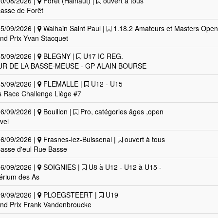
0/08/2026 |
Forêt (Hainaut) |
ouvert à tous
asse de Forêt
5/09/2026 |
Walhain Saint Paul |
1.18.2 Amateurs et Masters Open
nd Prix Yvan Stacquet
5/09/2026 |
BLEGNY |
U17 IC REG.
R DE LA BASSE-MEUSE - GP ALAIN BOURSE
5/09/2026 |
FLEMALLE |
U12 - U15
s Race Challenge Liège #7
6/09/2026 |
Bouillon |
Pro, catégories âges ,open
vel
6/09/2026 |
Frasnes-lez-Buissenal |
ouvert à tous
asse d'eul Rue Basse
6/09/2026 |
SOIGNIES |
U8 à U12 - U12 à U15 -
térium des As
9/09/2026 |
PLOEGSTEERT |
U19
nd Prix Frank Vandenbroucke