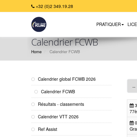
+32 (0)2 349.19.28
PRATIQUER
LIC
Calendrier FCWB
Home
Calendrier FCWB
Calendrier global FCWB 2026
Calendrier FCWB
Résultats - classements
3
77è
Calendrier VTT 2026
0
Gra
Ref Assist