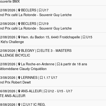
ouverte BMX
2/08/2026 |
BECLERS |
U17
nd Prix café La Rotonde - Souvenir Guy Leriche
2/08/2026 |
BECLERS |
U19
nd Prix café La Rotonde - Souvenir Guy Leriche
2/08/2026 |
Ham. du Badon 15, 6440 Froidchapelle |
U15
 Kid's Challenge
2/08/2026 |
BLEGNY |
ELITE 3 - MASTERS
ALLENGE BICYCLIC
2/08/2026 |
La Roche-en-Ardenne |
à partir de 18 ans
Vélomédiane Claudy Criquiélion
3/08/2026 |
LERINNES |
1.17 U17
nd Prix Robert Dewit
6/08/2026 |
ANS-ALLEUR |
U12 - U15 - U17
STE ANS-ALLEUR
8/08/2026 |
|
U17 IC REG.