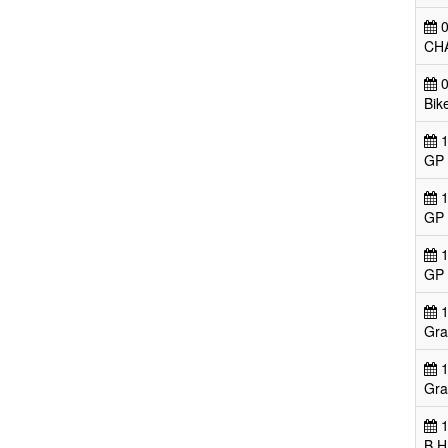
0
CH
0
Bik
1
GP 
1
GP
1
GP
1
Gra
1
Gra
1
B H