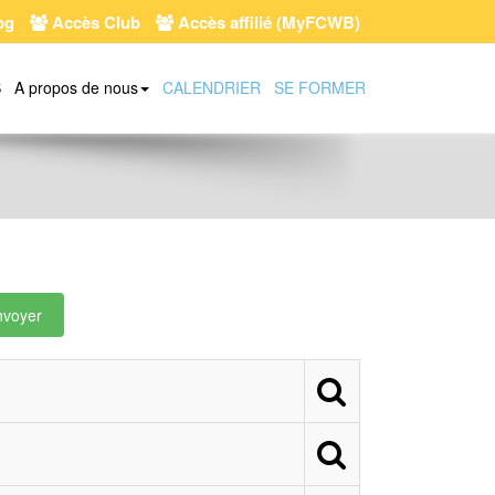
og
Accès Club
Accès affilié (MyFCWB)
S
A propos de nous
CALENDRIER
SE FORMER
nvoyer