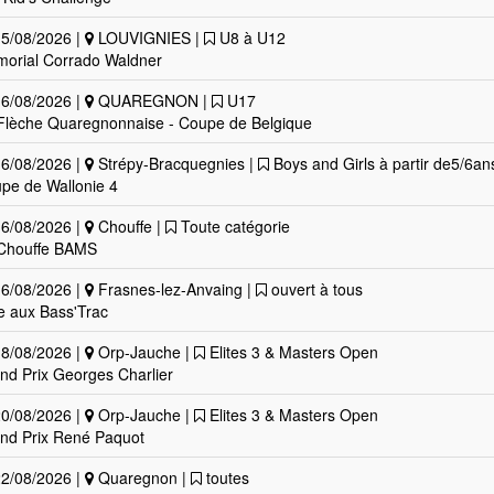
5/08/2026 |
LOUVIGNIES |
U8 à U12
orial Corrado Waldner
6/08/2026 |
QUAREGNON |
U17
Flèche Quaregnonnaise - Coupe de Belgique
6/08/2026 |
Strépy-Bracquegnies |
Boys and Girls à partir de5/6an
pe de Wallonie 4
6/08/2026 |
Chouffe |
Toute catégorie
Chouffe BAMS
6/08/2026 |
Frasnes-lez-Anvaing |
ouvert à tous
e aux Bass'Trac
8/08/2026 |
Orp-Jauche |
Elites 3 & Masters Open
nd Prix Georges Charlier
0/08/2026 |
Orp-Jauche |
Elites 3 & Masters Open
nd Prix René Paquot
2/08/2026 |
Quaregnon |
toutes