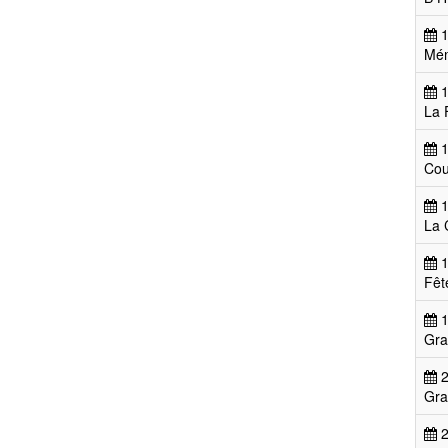
1
Mém
1
La 
1
Cou
1
La 
1
Fêt
1
Gra
2
Gra
2