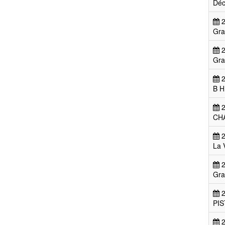
Déc
2
Gra
2
Gra
2
B H
2
CH
2
La 
2
Gra
2
PI
2