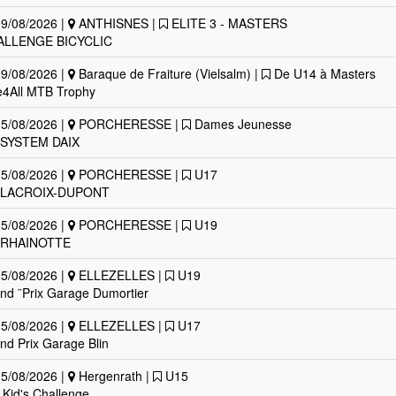
9/08/2026 |
ANTHISNES |
ELITE 3 - MASTERS
ALLENGE BICYCLIC
9/08/2026 |
Baraque de Fraiture (Vielsalm) |
De U14 à Masters
e4All MTB Trophy
5/08/2026 |
PORCHERESSE |
Dames Jeunesse
SYSTEM DAIX
5/08/2026 |
PORCHERESSE |
U17
 LACROIX-DUPONT
5/08/2026 |
PORCHERESSE |
U19
 RHAINOTTE
5/08/2026 |
ELLEZELLES |
U19
nd ¨Prix Garage Dumortier
5/08/2026 |
ELLEZELLES |
U17
nd Prix Garage Blin
5/08/2026 |
Hergenrath |
U15
 Kid's Challenge