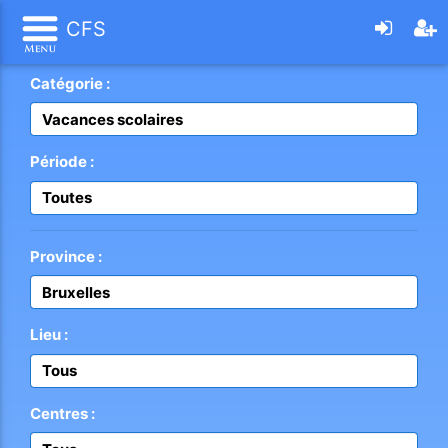
CFS
Catégorie :
Vacances scolaires
Période :
Toutes
Province :
Bruxelles
Lieu :
Tous
Centres :