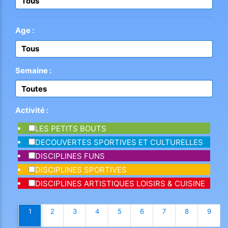
Tous
Age :
Tous
Semaine :
Toutes
Activité :
LES PETITS BOUTS
DECOUVERTES SPORTIVES ET CULTURELLES
DISCIPLINES FUNS
DISCIPLINES SPORTIVES
DISCIPLINES ARTISTIQUES LOISIRS & CUISINE
1
2
3
4
5
6
7
8
9