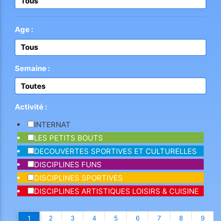
Tous
Age :
Tous
Semaine :
Toutes
Activité :
INTERNAT
LES PETITS BOUTS
DECOUVERTES SPORTIVES ET CULTURELLES
DISCIPLINES FUNS
DISCIPLINES SPORTIVES
DISCIPLINES ARTISTIQUES LOISIRS & CUISINE
1
2
3
4
5
6
7
8
9