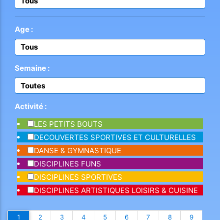
Tous
Age :
Tous
Semaine :
Toutes
Activité :
LES PETITS BOUTS
DECOUVERTES SPORTIVES ET CULTURELLES
DANSE & GYMNASTIQUE
DISCIPLINES FUNS
DISCIPLINES SPORTIVES
DISCIPLINES ARTISTIQUES LOISIRS & CUISINE
1
2
3
4
5
6
7
8
9