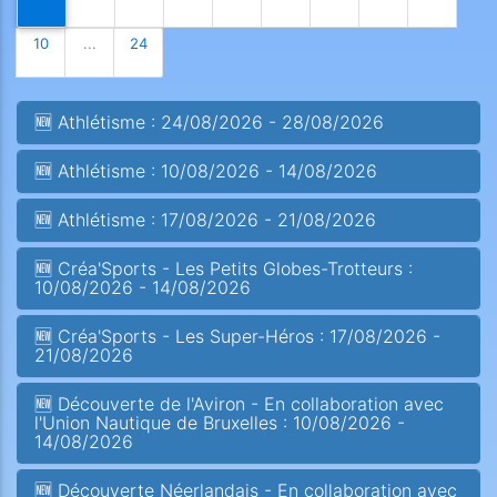
10
...
24
🆕 Athlétisme : 24/08/2026 - 28/08/2026
🆕 Athlétisme : 10/08/2026 - 14/08/2026
🆕 Athlétisme : 17/08/2026 - 21/08/2026
🆕 Créa'Sports - Les Petits Globes-Trotteurs :
10/08/2026 - 14/08/2026
🆕 Créa'Sports - Les Super-Héros : 17/08/2026 -
21/08/2026
🆕 Découverte de l'Aviron - En collaboration avec
l'Union Nautique de Bruxelles : 10/08/2026 -
14/08/2026
🆕 Découverte Néerlandais - En collaboration avec