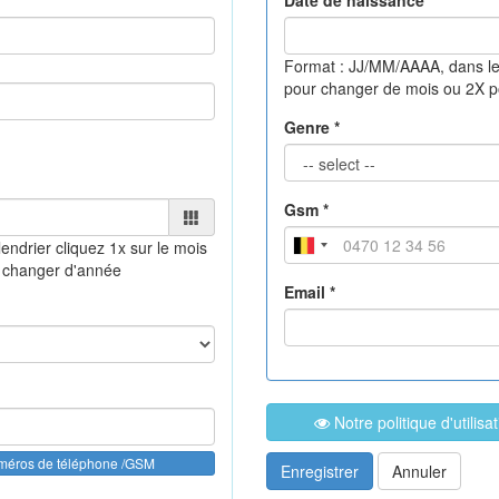
Date de naissance *
Format : JJ/MM/AAAA, dans le
pour changer de mois ou 2X 
Genre *
Gsm *
lendrier
cliquez 1x sur le mois
 changer d'année
Email *
Notre politique d'utilis
uméros de téléphone /GSM
Enregistrer
Annuler