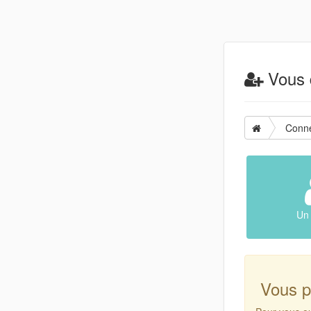
Vous d
Conn
Un 
Vous p