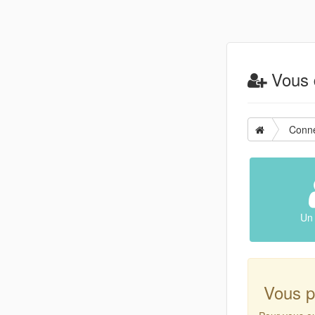
Vous d
Conn
Un 
Vous p