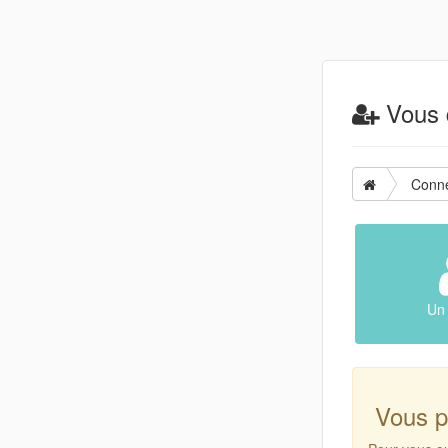
Vous d
Conn
Un 
Vous p