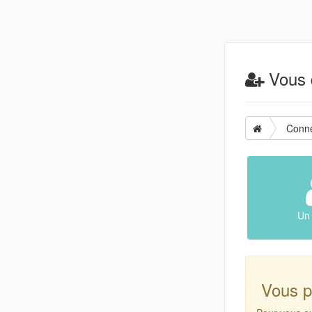
Vous d
Conn
Un 
Vous p