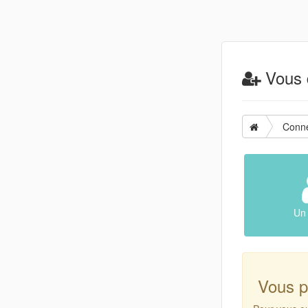
Vous d
Conn
Un 
Vous p