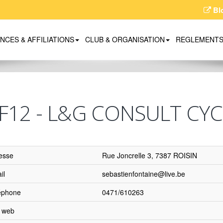
Bl
ENCES & AFFILIATIONS
CLUB & ORGANISATION
REGLEMENT
F12 - L&G CONSULT CY
esse
Rue Joncrelle 3, 7387 ROISIN
il
sebastienfontaine@live.be
éphone
0471/610263
e web