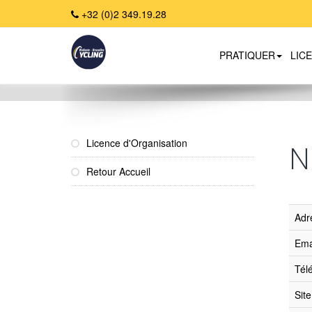
+32 (0)2 349.19.28
PRATIQUER
LIC
Home
Licence d'Organisation
N
Retour Accueil
Adr
Ema
Tél
Sit