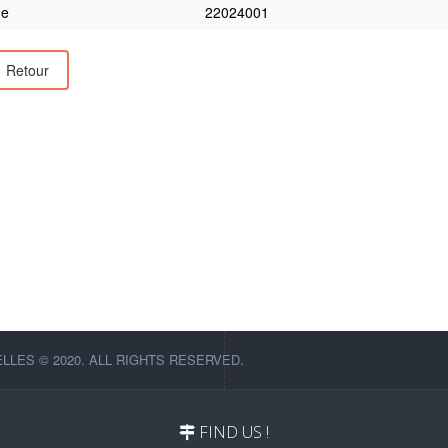
e
22024001
Retour
LES © 2020. ALL RIGHTS RESERVED.
FIND US !