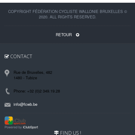
COPYRIGHT FÉDÉRATION CYCLISTE WALLONIE BRUXELLES ©
2020. ALL RIGHTS RESERVED.
RETOUR
CONTACT
Rue de Bruxelles, 482
1480 - Tubize
Phone: +32 (0)2 349.19.28
info@fcwb.be
Powered by
iClubSport
FIND US !