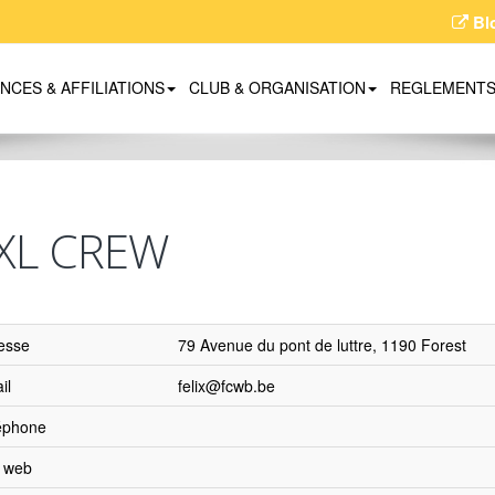
Bl
ENCES & AFFILIATIONS
CLUB & ORGANISATION
REGLEMENT
XL CREW
esse
79 Avenue du pont de luttre, 1190 Forest
il
felix@fcwb.be
éphone
e web