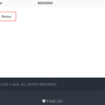
e
92023002
Retour
LES © 2020. ALL RIGHTS RESERVED.
FIND US !