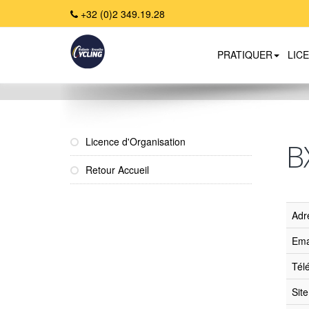
+32 (0)2 349.19.28
PRATIQUER
LIC
Home
Licence d'Organisation
B
Retour Accueil
Adr
Ema
Tél
Sit