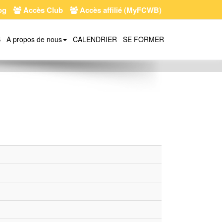
og
Accès Club
Accès affilié (MyFCWB)
S
A propos de nous
CALENDRIER
SE FORMER