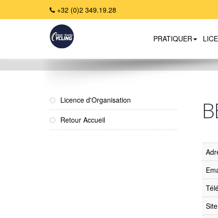
+32 (0)2 349.19.28
PRATIQUER
LIC
Home
Licence d'Organisation
B
Retour Accueil
Adr
Ema
Tél
Sit