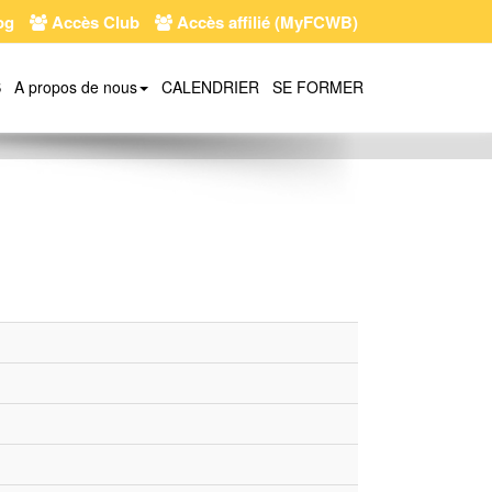
og
Accès Club
Accès affilié (MyFCWB)
S
A propos de nous
CALENDRIER
SE FORMER