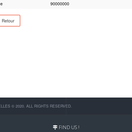
e
90000000
Retour
LES © 2020. ALL RIGHTS RESERVED.
FIND US !