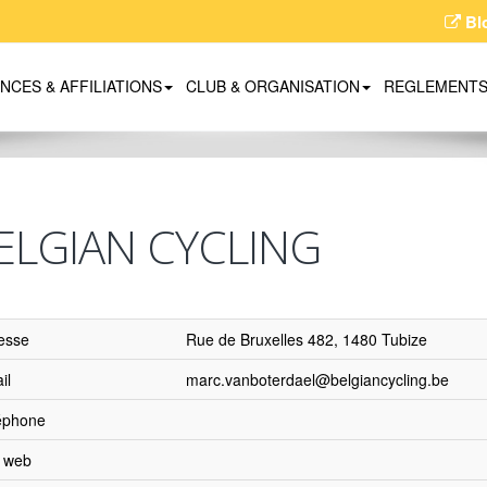
Bl
ENCES & AFFILIATIONS
CLUB & ORGANISATION
REGLEMENT
ELGIAN CYCLING
esse
Rue de Bruxelles 482, 1480 Tubize
il
marc.vanboterdael@belgiancycling.be
éphone
e web