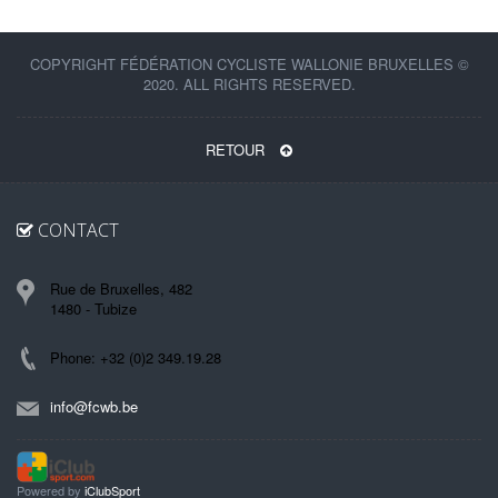
COPYRIGHT FÉDÉRATION CYCLISTE WALLONIE BRUXELLES ©
2020. ALL RIGHTS RESERVED.
RETOUR
CONTACT
Rue de Bruxelles, 482
1480 - Tubize
Phone: +32 (0)2 349.19.28
info@fcwb.be
Powered by
iClubSport