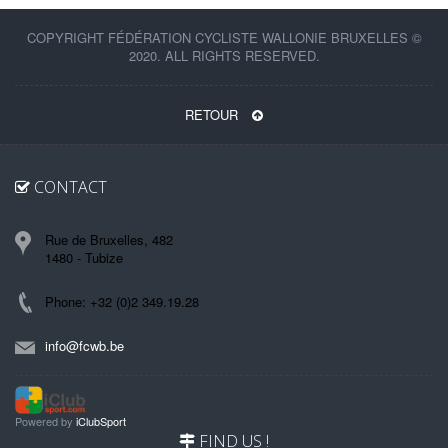
COPYRIGHT FÉDÉRATION CYCLISTE WALLONIE BRUXELLES ©
2020. ALL RIGHTS RESERVED.
RETOUR
CONTACT
Rue de Bruxelles, 482
1480 - Tubize
Phone: +32 (0)2 349.19.28
info@fcwb.be
Powered by
iClubSport
FIND US !