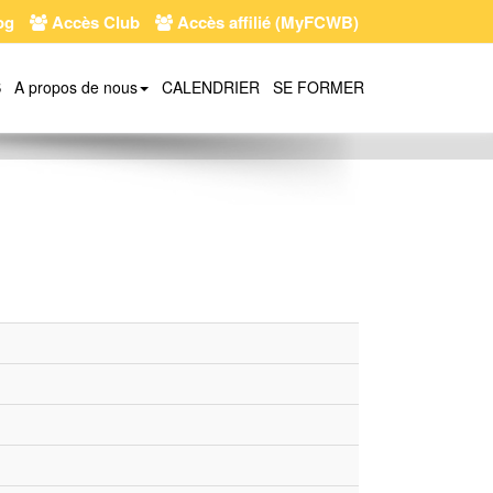
og
Accès Club
Accès affilié (MyFCWB)
S
A propos de nous
CALENDRIER
SE FORMER