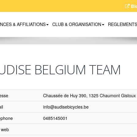
Bl
ENCES & AFFILIATIONS
CLUB & ORGANISATION
REGLEMENT
UDISE BELGIUM TEAM
esse
Chaussée de Huy 390, 1325 Chaumont Gistoux
il
info@audisebicycles.be
éphone
0485145001
e web