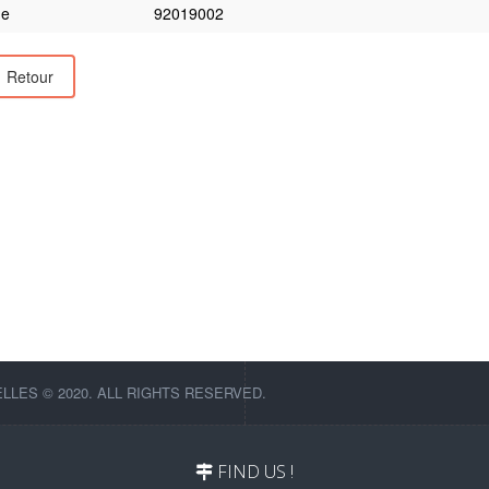
e
92019002
Retour
LES © 2020. ALL RIGHTS RESERVED.
FIND US !