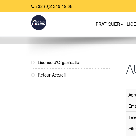
+32 (0)2 349.19.28
PRATIQUER
LIC
Home
Licence d'Organisation
A
Retour Accueil
Adr
Ema
Tél
Sit