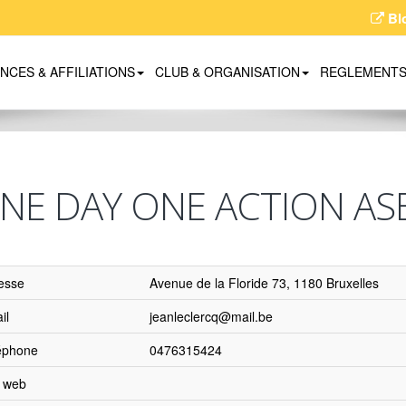
Bl
ENCES & AFFILIATIONS
CLUB & ORGANISATION
REGLEMENT
NE DAY ONE ACTION AS
esse
Avenue de la Floride 73, 1180 Bruxelles
il
jeanleclercq@mail.be
éphone
0476315424
e web