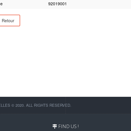
e
92019001
Retour
LES © 2020. ALL RIGHTS RESERVED.
FIND US !