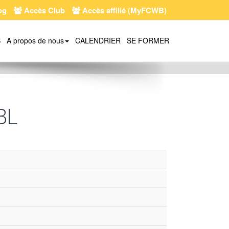
og
Accès Club
Accès affilié (MyFCWB)
S
A propos de nous
CALENDRIER
SE FORMER
BL