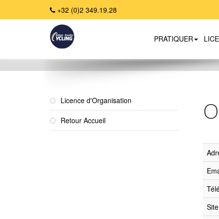
+32 (0)2 349.19.28
PRATIQUER
LIC
Home
Licence d'Organisation
O
Retour Accueil
Adr
Ema
Tél
Sit