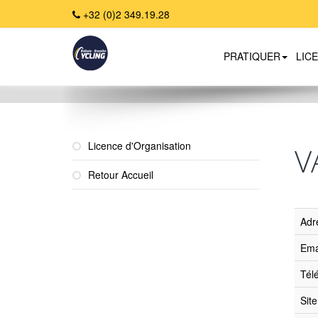
+32 (0)2 349.19.28
PRATIQUER
LIC
Home
Licence d'Organisation
V
Retour Accueil
Adr
Ema
Tél
Sit