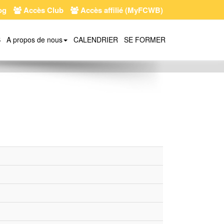
og
Accès Club
Accès affilié (MyFCWB)
S
A propos de nous
CALENDRIER
SE FORMER