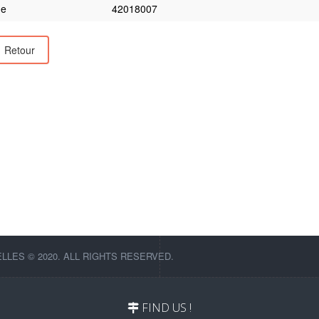
e
42018007
Retour
LES © 2020. ALL RIGHTS RESERVED.
FIND US !