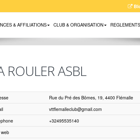
Bl
ENCES & AFFILIATIONS
CLUB & ORGANISATION
REGLEMENT
A ROULER ASBL
esse
Rue du Pré des Bômes, 19, 4400 Flémalle
il
vttflemalleclub@gmail.com
éphone
+32495535140
e web