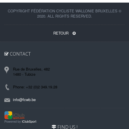
COPYRIGHT FÉDÉRATION CYCLISTE WALLONIE BRUXELLES ©
2020. ALL RIGHTS RESERVED.
RETOUR
CONTACT
Rue de Bruxelles, 482
1480 - Tubize
Phone: +32 (0)2 349.19.28
info@fcwb.be
Powered by
iClubSport
FIND US !