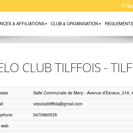
Bl
ENCES & AFFILIATIONS
CLUB & ORGANISATION
REGLEMENT
ELO CLUB TILFFOIS - TILF
esse
Salle Communale de Mery - Avenue d'Esneux, 216, 41
il
veloclubtilffois@gmail.com
éphone
0470960535
e web