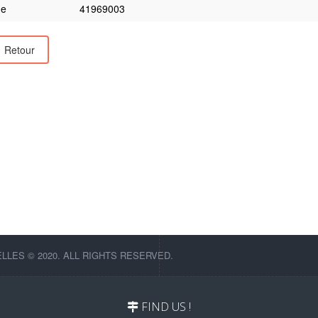
e
41969003
Retour
LES © 2020. ALL RIGHTS RESERVED.
FIND US !