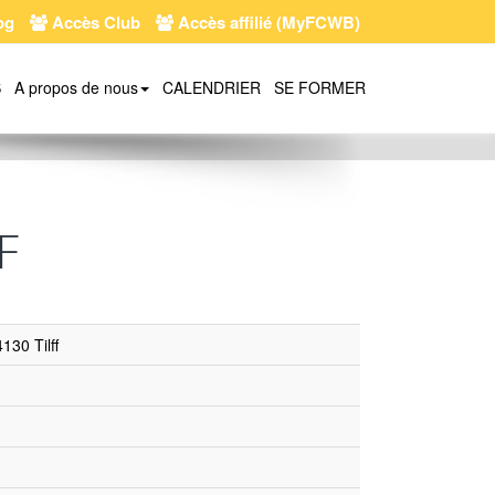
og
Accès Club
Accès affilié (MyFCWB)
S
A propos de nous
CALENDRIER
SE FORMER
F
30 Tilff