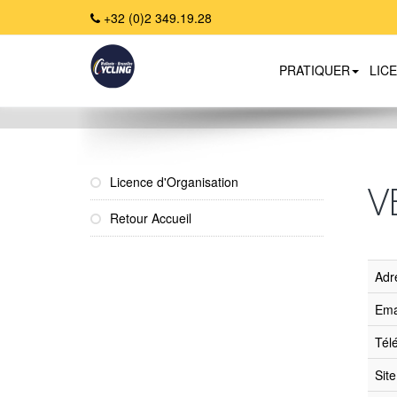
+32 (0)2 349.19.28
PRATIQUER
LIC
Home
Licence d'Organisation
V
Retour Accueil
Adr
Ema
Tél
Sit