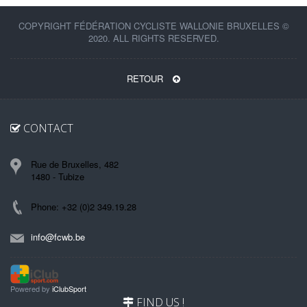
COPYRIGHT FÉDÉRATION CYCLISTE WALLONIE BRUXELLES ©
2020. ALL RIGHTS RESERVED.
RETOUR
CONTACT
Rue de Bruxelles, 482
1480 - Tubize
Phone: +32 (0)2 349.19.28
info@fcwb.be
Powered by
iClubSport
FIND US !