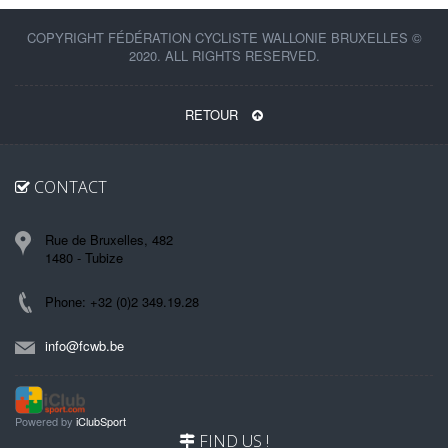
COPYRIGHT FÉDÉRATION CYCLISTE WALLONIE BRUXELLES ©
2020. ALL RIGHTS RESERVED.
RETOUR
CONTACT
Rue de Bruxelles, 482
1480 - Tubize
Phone: +32 (0)2 349.19.28
info@fcwb.be
Powered by
iClubSport
FIND US !