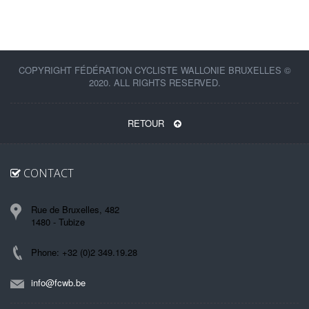
COPYRIGHT FÉDÉRATION CYCLISTE WALLONIE BRUXELLES ©
2020. ALL RIGHTS RESERVED.
RETOUR
CONTACT
Rue de Bruxelles, 482
1480 - Tubize
Phone: +32 (0)2 349.19.28
info@fcwb.be