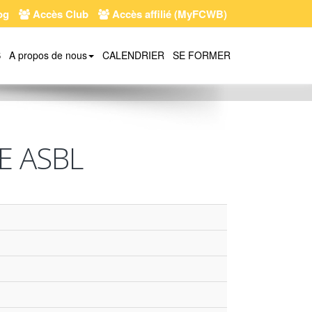
og
Accès Club
Accès affilié (MyFCWB)
S
A propos de nous
CALENDRIER
SE FORMER
E ASBL