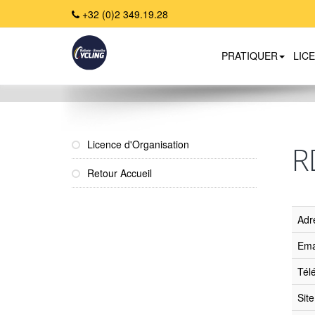
+32 (0)2 349.19.28
PRATIQUER
LIC
Home
Licence d'Organisation
R
Retour Accueil
Adr
Ema
Tél
Sit