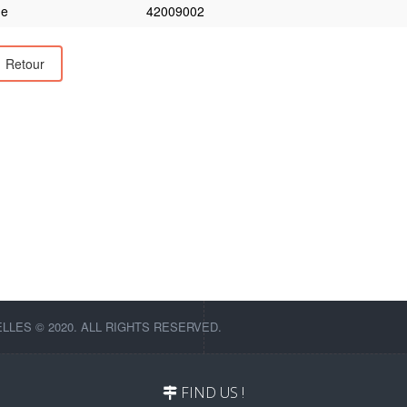
e
42009002
Retour
LES © 2020. ALL RIGHTS RESERVED.
FIND US !