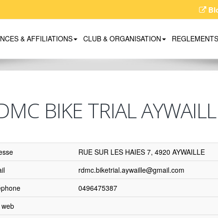
Bl
ENCES & AFFILIATIONS
CLUB & ORGANISATION
REGLEMENT
DMC BIKE TRIAL AYWAILL
esse
RUE SUR LES HAIES 7, 4920 AYWAILLE
il
rdmc.biketrial.aywaille@gmail.com
éphone
0496475387
e web