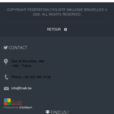
COPYRIGHT FÉDÉRATION CYCLISTE WALLONIE BRUXELLES ©
2020. ALL RIGHTS RESERVED.
RETOUR
CONTACT
Rue de Bruxelles, 482
1480 - Tubize
Phone: +32 (0)2 349.19.28
info@fcwb.be
Powered by
iClubSport
FIND US !