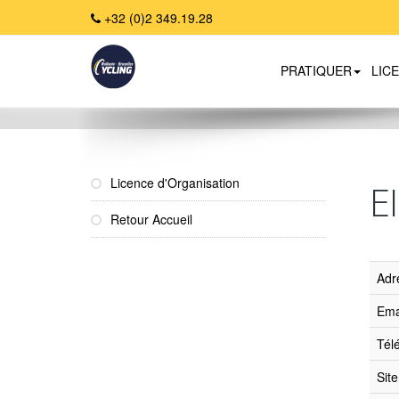
+32 (0)2 349.19.28
PRATIQUER
LIC
Home
Licence d'Organisation
E
Retour Accueil
Adr
Ema
Tél
Sit