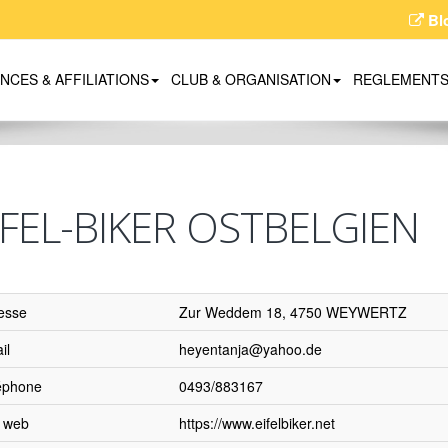
Bl
ENCES & AFFILIATIONS
CLUB & ORGANISATION
REGLEMENT
IFEL-BIKER OSTBELGIEN
esse
Zur Weddem 18, 4750 WEYWERTZ
il
heyentanja@yahoo.de
éphone
0493/883167
e web
https://www.eifelbiker.net