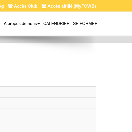
og
Accès Club
Accès affilié (MyFCWB)
S
A propos de nous
CALENDRIER
SE FORMER