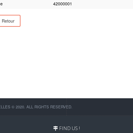
e
42000001
Retour
LES © 2020. ALL RIGHTS RESERVED.
FIND US !