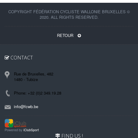
COPYRIGHT FÉDÉRATION CYCLISTE WALLONIE BRUXELLES ©
2020. ALL RIGHTS RESERVED.
RETOUR
CONTACT
Rue de Bruxelles, 482
1480 - Tubize
Phone: +32 (0)2 349.19.28
info@fcwb.be
Powered by
iClubSport
FIND US !