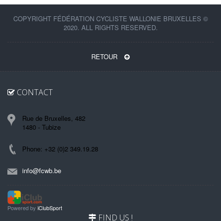
COPYRIGHT FÉDÉRATION CYCLISTE WALLONIE BRUXELLES ©
2020. ALL RIGHTS RESERVED.
RETOUR
CONTACT
Rue de Bruxelles, 482
1480 - Tubize
Phone: +32 (0)2 349.19.28
info@fcwb.be
Powered by
iClubSport
FIND US !