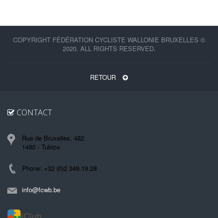
COPYRIGHT FÉDÉRATION CYCLISTE WALLONIE BRUXELLES ©
2020. ALL RIGHTS RESERVED.
RETOUR
CONTACT
Rue de Bruxelles, 482
1480 - Tubize
Phone: +32 (0)2 349.19.28
info@fcwb.be