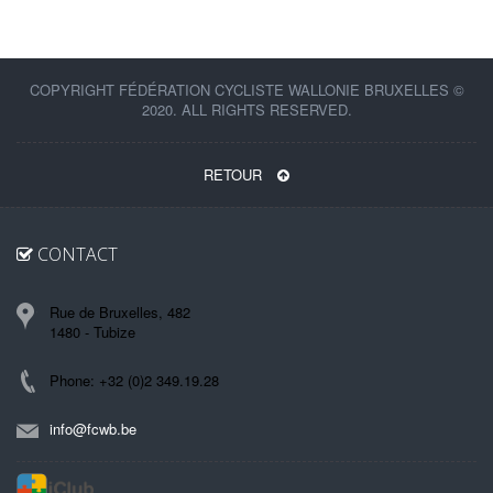
COPYRIGHT FÉDÉRATION CYCLISTE WALLONIE BRUXELLES ©
2020. ALL RIGHTS RESERVED.
RETOUR
CONTACT
Rue de Bruxelles, 482
1480 - Tubize
Phone: +32 (0)2 349.19.28
info@fcwb.be