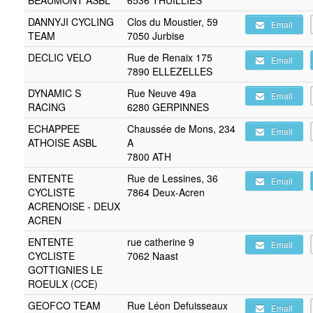
BEAUMONT ASBL
6536 THUILLIES
DANNYJI CYCLING
Clos du Moustier, 59
Email
TEAM
7050 Jurbise
DECLIC VELO
Rue de Renaix 175
Email
7890 ELLEZELLES
DYNAMIC S
Rue Neuve 49a
Email
RACING
6280 GERPINNES
ECHAPPEE
Chaussée de Mons, 234
Email
ATHOISE ASBL
A
7800 ATH
ENTENTE
Rue de Lessines, 36
Email
CYCLISTE
7864 Deux-Acren
ACRENOISE - DEUX
ACREN
ENTENTE
rue catherine 9
Email
CYCLISTE
7062 Naast
GOTTIGNIES LE
ROEULX (CCE)
GEOFCO TEAM
Rue Léon Defuisseaux
Email