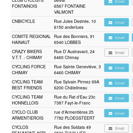
CLUB CYCLISTE
delval
Email
FONTAINOIS
6567 FONTAINE
VALMONT
CNBICYCLE
Rue Jules Destrée, 10
Email
6150 anderlues
COMITE REGIONAL
Rue des Bonniers, 91
Email
HAINAUT
6540 LOBBES
CRAZY BIKERS
Rue D`Austravant, 24
Email
V.T.T. - CHIMAY
6460 Chimay
CYCLING FORCE
Rue Sainte Geneviève, 3
Email
CHIMAY
6460 CHIMAY
CYCLING TEAM
Rue Sylvain Pirmez 69A
Email
BEST FRIENDS
6200 Châtelineau
CYCLING TEAM
Rue du Rat d'Eau 23c
Email
HONNELLOIS
7387 Fayt-le-Franc
CYCLO CLUB
rue d'Armentières 25
Email
ARMENTIEROIS
7782 PLOEGSTEERT
CYCLOS
Rue des Soldats 49
Email