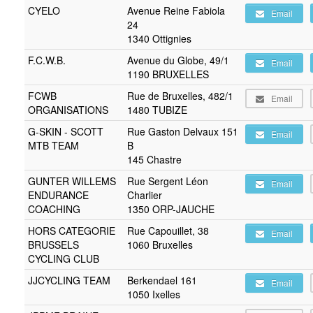
CYELO
Avenue Reine Fabiola
Email
24
1340 Ottignies
F.C.W.B.
Avenue du Globe, 49/1
Email
1190 BRUXELLES
FCWB
Rue de Bruxelles, 482/1
Email
ORGANISATIONS
1480 TUBIZE
G-SKIN - SCOTT
Rue Gaston Delvaux 151
Email
MTB TEAM
B
145 Chastre
GUNTER WILLEMS
Rue Sergent Léon
Email
ENDURANCE
Charlier
COACHING
1350 ORP-JAUCHE
HORS CATEGORIE
Rue Capouillet, 38
Email
BRUSSELS
1060 Bruxelles
CYCLING CLUB
JJCYCLING TEAM
Berkendael 161
Email
1050 Ixelles