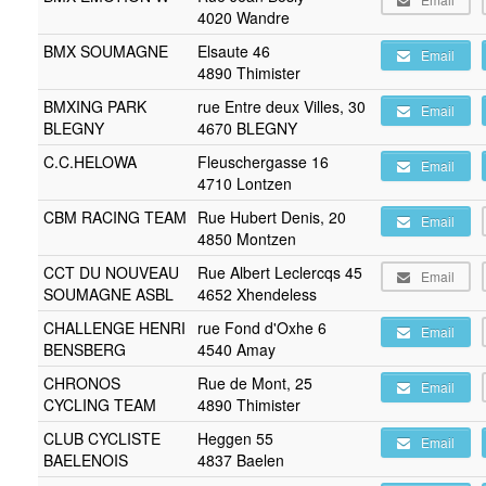
4020 Wandre
BMX SOUMAGNE
Elsaute 46
Email
4890 Thimister
BMXING PARK
rue Entre deux Villes, 30
Email
BLEGNY
4670 BLEGNY
C.C.HELOWA
Fleuschergasse 16
Email
4710 Lontzen
CBM RACING TEAM
Rue Hubert Denis, 20
Email
4850 Montzen
CCT DU NOUVEAU
Rue Albert Leclercqs 45
Email
SOUMAGNE ASBL
4652 Xhendeless
CHALLENGE HENRI
rue Fond d'Oxhe 6
Email
BENSBERG
4540 Amay
CHRONOS
Rue de Mont, 25
Email
CYCLING TEAM
4890 Thimister
CLUB CYCLISTE
Heggen 55
Email
BAELENOIS
4837 Baelen