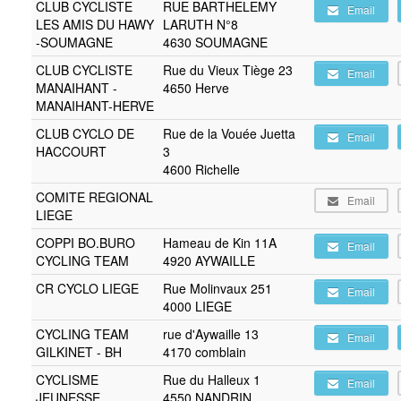
CLUB CYCLISTE
RUE BARTHELEMY
Email
LES AMIS DU HAWY
LARUTH N°8
-SOUMAGNE
4630 SOUMAGNE
CLUB CYCLISTE
Rue du Vieux Tiège 23
Email
MANAIHANT -
4650 Herve
MANAIHANT-HERVE
CLUB CYCLO DE
Rue de la Vouée Juetta
Email
HACCOURT
3
4600 Richelle
COMITE REGIONAL
Email
LIEGE
COPPI BO.BURO
Hameau de Kin 11A
Email
CYCLING TEAM
4920 AYWAILLE
CR CYCLO LIEGE
Rue Molinvaux 251
Email
4000 LIEGE
CYCLING TEAM
rue d'Aywaille 13
Email
GILKINET - BH
4170 comblain
CYCLISME
Rue du Halleux 1
Email
JEUNESSE
4550 NANDRIN