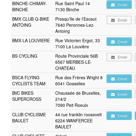
BINCHE-CHIMAY-
Rue Saint Paul 14
Email
BINCHE
7130 Binche
BMX CLUB Q-BIKE
Presqu'Ile de l'Escaut
Email
ANTOING
7640 Peronnes-Lez-
Antoing
BMX LA LOUVIERE
Rue Victorien Ergot, 33
Email
7100 La Louvière
BS CYCLING
Route Provinciale 56B
Email
6567 MERBES-LE-
CHATEAU
BSCA FLYING
Rue des Frères Wright 8
Email
CYCLISTS TEAM
6041 Gosselies
BVC BIKES
Chaussée de Bruxelles,
Email
SUPERCROSS
214/2
7090 Peit Roeulx
CLUB CYCLISME
44 rue franklin roosevelt
Email
BAULET
6224 WANFERCEE
BAULET