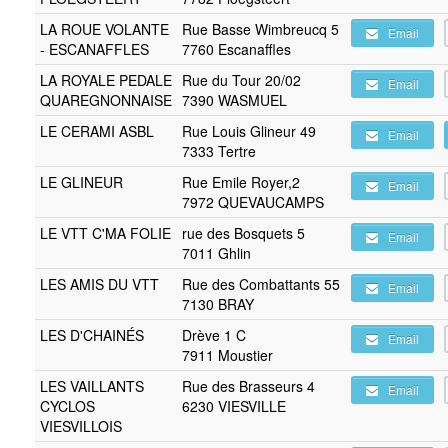
LA ROUE VOLANTE
Rue Basse Wimbreucq 5
Email
- ESCANAFFLES
7760 Escanaffles
LA ROYALE PEDALE
Rue du Tour 20/02
Email
QUAREGNONNAISE
7390 WASMUEL
LE CERAMI ASBL
Rue Louis Glineur 49
Email
7333 Tertre
LE GLINEUR
Rue Emile Royer,2
Email
7972 QUEVAUCAMPS
LE VTT C'MA FOLIE
rue des Bosquets 5
Email
7011 Ghlin
LES AMIS DU VTT
Rue des Combattants 55
Email
7130 BRAY
LES D'CHAINÉS
Drève 1 C
Email
7911 Moustier
LES VAILLANTS
Rue des Brasseurs 4
Email
CYCLOS
6230 VIESVILLE
VIESVILLOIS