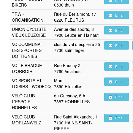
BIKERS
6530 thuin
TRW -
Rue du Berlaimont, 17
Email
ORGANISATION
6220 FLEURUS
UNION CYCLISTE
Avenue des sports, 3
Email
VIEUX-LEUZOISE
7900 Leuze-en-Hainaut
VC COMMUNAL
clos du val d espierre 25
Email
LES SPORTIFS -
7730 saint leger
DOTTIGNIES
VC LE BRAQUET
Rue Fauchy 2
Email
D'ORROIR
7760 Velaines
VC SPORTS ET
Mont 1
Email
LOISIRS - WODECQ
7890 Ellezelles
VELO CLUB
du Quesnoy, 8 A
Email
L'ESPOIR
7387 HONNELLES
HONNELLES
VELO CLUB
Rue Saint Alexandre, 1
Email
MORLANWELZ
7100 HAINE-SAINT-
PIERRE