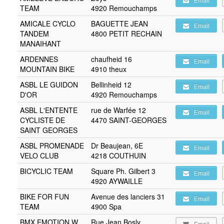
TEAM
4920 Remouchamps
AMICALE CYCLO
BAGUETTE JEAN
Email
TANDEM
4800 PETIT RECHAIN
MANAIHANT
ARDENNES
chaufheid 16
Email
MOUNTAIN BIKE
4910 theux
ASBL LE GUIDON
Bellinheid 12
Email
D'OR
4920 Remouchamps
ASBL L'ENTENTE
rue de Warfée 12
Email
CYCLISTE DE
4470 SAINT-GEORGES
SAINT GEORGES
ASBL PROMENADE
Dr Beaujean, 6E
Email
VELO CLUB
4218 COUTHUIN
BICYCLIC TEAM
Square Ph. Gilbert 3
Email
4920 AYWAILLE
BIKE FOR FUN
Avenue des lanciers 31
Email
TEAM
4900 Spa
BMX EMOTION W
Rue Jean Bosly
Email