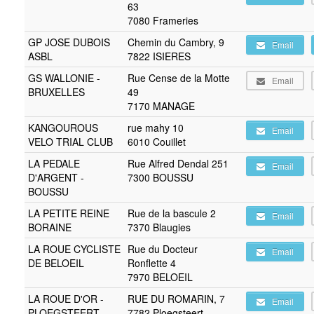
63
7080 Frameries
GP JOSE DUBOIS
Chemin du Cambry, 9
Email
ASBL
7822 ISIERES
GS WALLONIE -
Rue Cense de la Motte
Email
BRUXELLES
49
7170 MANAGE
KANGOUROUS
rue mahy 10
Email
VELO TRIAL CLUB
6010 Couillet
LA PEDALE
Rue Alfred Dendal 251
Email
D'ARGENT -
7300 BOUSSU
BOUSSU
LA PETITE REINE
Rue de la bascule 2
Email
BORAINE
7370 Blaugies
LA ROUE CYCLISTE
Rue du Docteur
Email
DE BELOEIL
Ronflette 4
7970 BELOEIL
LA ROUE D'OR -
RUE DU ROMARIN, 7
Email
PLOEGSTEERT
7782 Ploegsteert