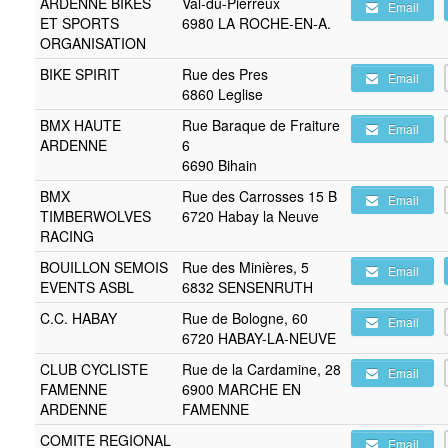
ARDENNE BIKES
Val-du-Pierreux
Email
ET SPORTS
6980 LA ROCHE-EN-A.
ORGANISATION
BIKE SPIRIT
Rue des Pres
Email
6860 Leglise
BMX HAUTE
Rue Baraque de Fraiture
Email
ARDENNE
6
6690 Bihain
BMX
Rue des Carrosses 15 B
Email
TIMBERWOLVES
6720 Habay la Neuve
RACING
BOUILLON SEMOIS
Rue des Minières, 5
Email
EVENTS ASBL
6832 SENSENRUTH
C.C. HABAY
Rue de Bologne, 60
Email
6720 HABAY-LA-NEUVE
CLUB CYCLISTE
Rue de la Cardamine, 28
Email
FAMENNE
6900 MARCHE EN
ARDENNE
FAMENNE
COMITE REGIONAL
Email