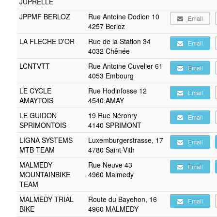
JUPRELLE
JPPMF BERLOZ
Rue Antoine Dodion 10
Email
4257 Berloz
LA FLECHE D'OR
Rue de la Station 34
Email
4032 Chênée
LCNTVTT
Rue Antoine Cuvelier 61
Email
4053 Embourg
LE CYCLE
Rue Hodinfosse 12
Email
AMAYTOIS
4540 AMAY
LE GUIDON
19 Rue Néronry
Email
SPRIMONTOIS
4140 SPRIMONT
LIGNA SYSTEMS
Luxemburgerstrasse, 17
Email
MTB TEAM
4780 Saint-Vith
MALMEDY
Rue Neuve 43
Email
MOUNTAINBIKE
4960 Malmedy
TEAM
MALMEDY TRIAL
Route du Bayehon, 16
Email
BIKE
4960 MALMEDY