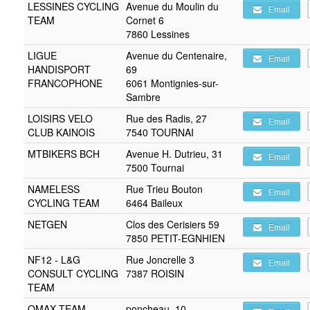
LESSINES CYCLING
Avenue du Moulin du
Email
TEAM
Cornet 6
7860 Lessines
LIGUE
Avenue du Centenaire,
Email
HANDISPORT
69
FRANCOPHONE
6061 Montignies-sur-
Sambre
LOISIRS VELO
Rue des Radis, 27
Email
CLUB KAINOIS
7540 TOURNAI
MTBIKERS BCH
Avenue H. Dutrieu, 31
Email
7500 Tournai
NAMELESS
Rue Trieu Bouton
Email
CYCLING TEAM
6464 Baileux
NETGEN
Clos des Cerisiers 59
Email
7850 PETIT-EGNHIEN
NF12 - L&G
Rue Joncrelle 3
Email
CONSULT CYCLING
7387 ROISIN
TEAM
OMAX TEAM
poncheau, 10