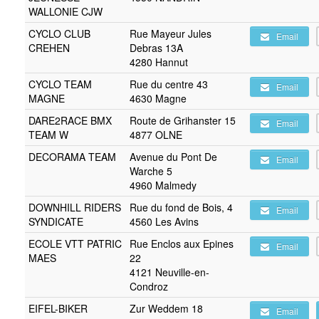
WALLONIE CJW
CYCLO CLUB
Rue Mayeur Jules
Email
CREHEN
Debras 13A
4280 Hannut
CYCLO TEAM
Rue du centre 43
Email
MAGNE
4630 Magne
DARE2RACE BMX
Route de Grihanster 15
Email
TEAM W
4877 OLNE
DECORAMA TEAM
Avenue du Pont De
Email
Warche 5
4960 Malmedy
DOWNHILL RIDERS
Rue du fond de Bois, 4
Email
SYNDICATE
4560 Les Avins
ECOLE VTT PATRIC
Rue Enclos aux Epines
Email
MAES
22
4121 Neuville-en-
Condroz
EIFEL-BIKER
Zur Weddem 18
Email