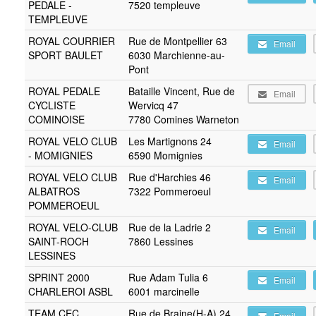
PEDALE -
7520 templeuve
TEMPLEUVE
ROYAL COURRIER
Rue de Montpellier 63
Email
SPORT BAULET
6030 Marchienne-au-
Pont
ROYAL PEDALE
Bataille Vincent, Rue de
Email
CYCLISTE
Wervicq 47
COMINOISE
7780 Comines Warneton
ROYAL VELO CLUB
Les Martignons 24
Email
- MOMIGNIES
6590 Momignies
ROYAL VELO CLUB
Rue d'Harchies 46
Email
ALBATROS
7322 Pommeroeul
POMMEROEUL
ROYAL VELO-CLUB
Rue de la Ladrie 2
Email
SAINT-ROCH
7860 Lessines
LESSINES
SPRINT 2000
Rue Adam Tulia 6
Email
CHARLEROI ASBL
6001 marcinelle
TEAM CEC
Rue de Braine(H-A) 24
Email