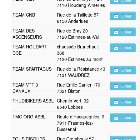
7110 Houdeng-Aimeries
TEAM CNB
Rue de la Taillette 57
Email
6150 Anderlues
TEAM DES
Rue de Bray 20
Email
ASCENSEURS
7120 Estinnes-au-Val
TEAM HOUDART
chaussée Brunehault
Email
CCE
368
7120 Estinnes au mont
TEAM SPARTACUS
Rue de la Résistance 43
Email
7131 WAUDREZ
TEAM VTT 3
Rue Emile Carlier 170
Email
CANAUX
7321 Blaton
THUDIBIKERS ASBL
Chemin Vert, 32
Email
6540 Lobbes
TMC ORG ASBL
Route d'Hacquegnies, 9
Email
7911 Frasnes-lez-
Buissenal
TOUS RISQUES
Rue Crombouly 57
Email