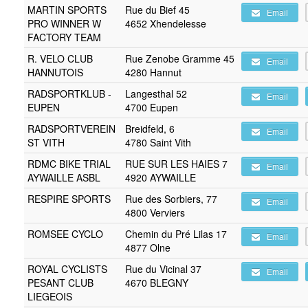
MARTIN SPORTS
Rue du Bief 45
Email
PRO WINNER W
4652 Xhendelesse
FACTORY TEAM
R. VELO CLUB
Rue Zenobe Gramme 45
Email
HANNUTOIS
4280 Hannut
RADSPORTKLUB -
Langesthal 52
Email
EUPEN
4700 Eupen
RADSPORTVEREIN
Breidfeld, 6
Email
ST VITH
4780 Saint Vith
RDMC BIKE TRIAL
RUE SUR LES HAIES 7
Email
AYWAILLE ASBL
4920 AYWAILLE
RESPIRE SPORTS
Rue des Sorbiers, 77
Email
4800 Verviers
ROMSEE CYCLO
Chemin du Pré Lilas 17
Email
4877 Olne
ROYAL CYCLISTS
Rue du Vicinal 37
Email
PESANT CLUB
4670 BLEGNY
LIEGEOIS