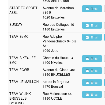
3800 Sint-Truiden
START TO SPORT
Avenue de Marathon
Email
ASBL
119 E
1020 Bruxelles
SUNDAY
Rue des Cottages 101
Email
1180 Bruxelles
TEAM BeMC
Rue Adolphe
Email
Vandenschrieck 94 bte
A13
1090 Jette
TEAM BIKE4LIFE-
Chemin du Hututu, 4
Email
BMC
1400 Nivelles
TEAM FCWB
Avenue du Globe, 49/1
Email
1190 BRUXELLES
TEAM LE MAILLON
rue de la forge 23
Email
1470 Bousval
TEAM WILINK
Rue Molensteen 44
Email
BRUSSELS
1180 UCCLE
CYCLING