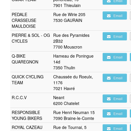
Email
7901 Thieulain
PEDALE
Rue de Wirie 205
Email
CRASSEUSE
7530 GAURAIN
MAULDOISE
PIERRE & SOL - OG
Rue des Pyramides
Email
CYCLES
2B32
7700 Mouscron
Q-BIKE
Hameau de Poningue
Email
QUAREGNON
14d
7350 Thulin
QUICK CYCLING
Chaussée du Roeulx,
Email
TEAM
1176
7021 Havré
R.C.C.V
Neant
Email
6200 Chatelet
RESPONSIBLE
Rue Henri Neuman 15
Email
YOUNG BIKERS
7090 Braine-le-Comte
ROYAL CAZEAU
Rue de Tournai, 5
Email