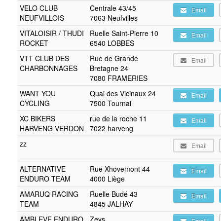
VELO CLUB
Centrale 43/45
Email
NEUFVILLOIS
7063 Neufvilles
VITALOISIR / THUDI
Ruelle Saint-Pierre 10
Email
ROCKET
6540 LOBBES
VTT CLUB DES
Rue de Grande
Email
CHARBONNAGES
Bretagne 24
7080 FRAMERIES
WANT YOU
Quai des Vicinaux 24
Email
CYCLING
7500 Tournai
XC BIKERS
rue de la roche 11
Email
HARVENG VERDON
7022 harveng
zz
Email
ALTERNATIVE
Rue Xhovemont 44
Email
ENDURO TEAM
4000 Liège
AMARUQ RACING
Ruelle Budé 43
Email
TEAM
4845 JALHAY
AMBLEVE ENDURO
Zeys
Email