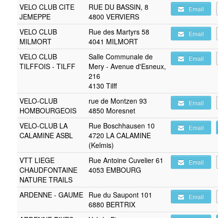
VELO CLUB CITE
RUE DU BASSIN, 8
Email
JEMEPPE
4800 VERVIERS
VELO CLUB
Rue des Martyrs 58
Email
MILMORT
4041 MILMORT
VELO CLUB
Salle Communale de
Email
TILFFOIS - TILFF
Mery - Avenue d'Esneux,
216
4130 Tilff
VELO-CLUB
rue de Montzen 93
Email
HOMBOURGEOIS
4850 Moresnet
VELO-CLUB LA
Rue Boschhausen 10
Email
CALAMINE ASBL
4720 LA CALAMINE
(Kelmis)
VTT LIEGE
Rue Antoine Cuvelier 61
Email
CHAUDFONTAINE
4053 EMBOURG
NATURE TRAILS
ARDENNE - GAUME
Rue du Saupont 101
Email
6880 BERTRIX